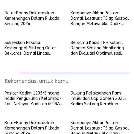
Bala-Ronny Deklarasikan
Kampanye Akbar Paslon
Kemenangan Dalam Pilkada
Damai. Lasarus : “Siap Gaspol
Sintang 2024
Bangun Melawi Jika Dadi-
Malin Menang”
Sukseskan Pilkada
Bersama Kadis TPH Kalbar,
Kesbangpol Sintang Gelar
Dandim Sintang Monitoring
Deklarasi Damai Lintas
dan Evaluasi Optimalisasi
Sektoral
Lahan di Wilayah Ella Hilir
Rekomendasi untuk kamu
Pasiter Kodim 1205/Sintang
Dukung Pelaksanaan Pam
Hadiri Pengukuhan Kelompok
Imlek dan Cap Gomeh 2025,
Tani Nelayan Andalan (KTNA)
Kodim Sintang Kerahkan
Kabupaten Sintang
Personel
Bala-Ronny Deklarasikan
Kampanye Akbar Paslon
Kemenangan Dalam Pilkada
Damai. Lasarus : “Siap Gaspol
Sintang 2024
Bangun Melawi Jika Dadi-