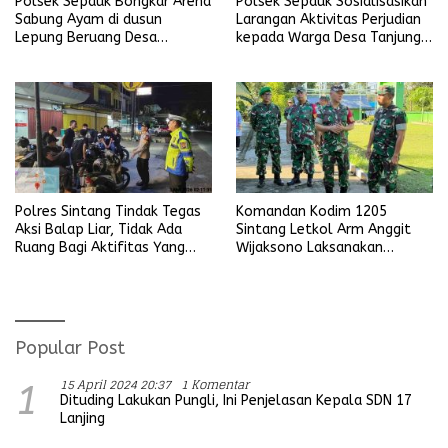
Polsek Sepauk Bongkar Arena
Polsek Sepauk Sosialisasikan
Sabung Ayam di dusun
Larangan Aktivitas Perjudian
Lepung Beruang Desa
kepada Warga Desa Tanjung
Sekubang KM 38 Kayu Lapis
Ria
Polres Sintang Tindak Tegas
Komandan Kodim 1205
Aksi Balap Liar, Tidak Ada
Sintang Letkol Arm Anggit
Ruang Bagi Aktifitas Yang
Wijaksono Laksanakan
Mengganggu Ketertiban
Kunjungan Kerja ke Wilayah
Umum
Koramil
Popular Post
15 April 2024 20:37
1 Komentar
1
Dituding Lakukan Pungli, Ini Penjelasan Kepala SDN 17
Lanjing