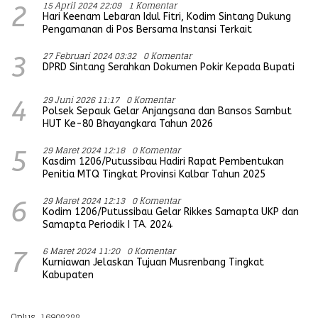
15 April 2024 22:09
1 Komentar
2
Hari Keenam Lebaran Idul Fitri, Kodim Sintang Dukung
Pengamanan di Pos Bersama Instansi Terkait
27 Februari 2024 03:32
0 Komentar
3
DPRD Sintang Serahkan Dokumen Pokir Kepada Bupati
29 Juni 2026 11:17
0 Komentar
4
Polsek Sepauk Gelar Anjangsana dan Bansos Sambut
HUT Ke-80 Bhayangkara Tahun 2026
29 Maret 2024 12:18
0 Komentar
5
Kasdim 1206/Putussibau Hadiri Rapat Pembentukan
Penitia MTQ Tingkat Provinsi Kalbar Tahun 2025
29 Maret 2024 12:13
0 Komentar
6
Kodim 1206/Putussibau Gelar Rikkes Samapta UKP dan
Samapta Periodik I TA. 2024
6 Maret 2024 11:20
0 Komentar
7
Kurniawan Jelaskan Tujuan Musrenbang Tingkat
Kabupaten
Oplus_16908288